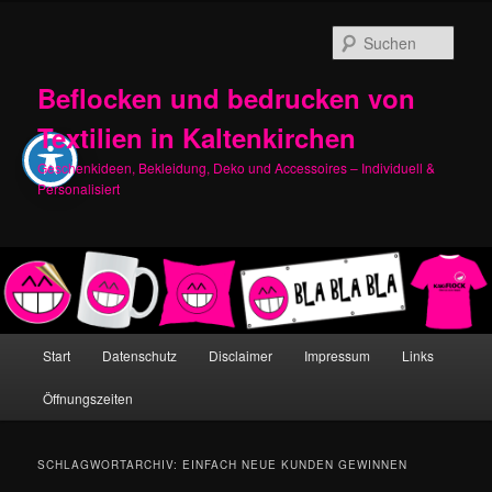
Zum
Zum
primären
sekundären
Such
Inhalt
Inhalt
springen
springen
Beflocken und bedrucken von
Textilien in Kaltenkirchen
Geschenkideen, Bekleidung, Deko und Accessoires – Individuell &
Personalisiert
Hauptmenü
Start
Datenschutz
Disclaimer
Impressum
Links
Öffnungszeiten
SCHLAGWORTARCHIV:
EINFACH NEUE KUNDEN GEWINNEN