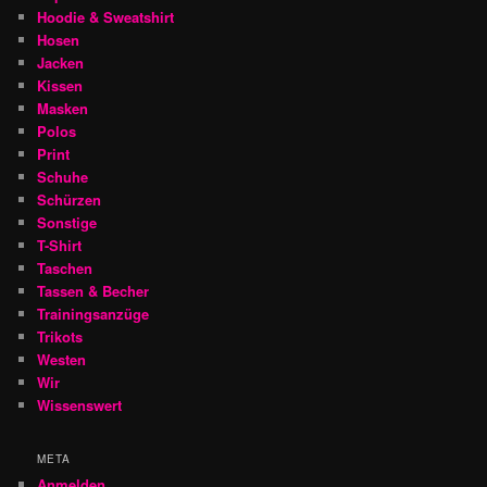
Hoodie & Sweatshirt
Hosen
Jacken
Kissen
Masken
Polos
Print
Schuhe
Schürzen
Sonstige
T-Shirt
Taschen
Tassen & Becher
Trainingsanzüge
Trikots
Westen
Wir
Wissenswert
META
Anmelden