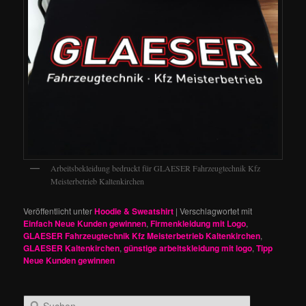
Arbeitsbekleidung bedruckt für GLAESER Fahrzeugtechnik Kfz
Meisterbetrieb Kaltenkirchen
Veröffentlicht unter
Hoodie & Sweatshirt
|
Verschlagwortet mit
Einfach Neue Kunden gewinnen
,
Firmenkleidung mit Logo
,
GLAESER Fahrzeugtechnik Kfz Meisterbetrieb Kaltenkirchen
,
GLAESER Kaltenkirchen
,
günstige arbeitskleidung mit logo
,
Tipp
Neue Kunden gewinnen
S