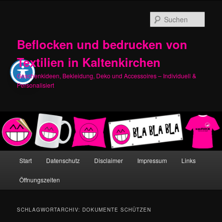
Zum
Zum
primären
sekundären
Such
Inhalt
Inhalt
springen
springen
Beflocken und bedrucken von
Textilien in Kaltenkirchen
Geschenkideen, Bekleidung, Deko und Accessoires – Individuell &
Personalisiert
Hauptmenü
Start
Datenschutz
Disclaimer
Impressum
Links
Öffnungszeiten
SCHLAGWORTARCHIV:
DOKUMENTE SCHÜTZEN