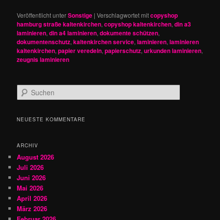
Veröffentlicht unter
Sonstige
|
Verschlagwortet mit
copyshop
hamburg straße kaltenkirchen
,
copyshop kaltenkirchen
,
din a3
laminieren
,
din a4 laminieren
,
dokumente schützen
,
dokumentenschutz
,
kaltenkirchen service
,
laminieren
,
laminieren
kaltenkirchen
,
papier veredeln
,
papierschutz
,
urkunden laminieren
,
zeugnis laminieren
S
u
c
h
NEUESTE KOMMENTARE
e
n
ARCHIV
August 2026
Juli 2026
Juni 2026
Mai 2026
April 2026
März 2026
Februar 2026