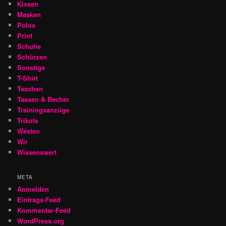
Kissen
Masken
Polos
Print
Schuhe
Schürzen
Sonstige
T-Shirt
Taschen
Tassen & Becher
Trainingsanzüge
Trikots
Westen
Wir
Wissenswert
META
Anmelden
Eintrags-Feed
Kommentar-Feed
WordPress.org