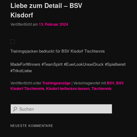
Liebe zum Detail – BSV
Kisdorf
Veröffentlicht am
13. Februar 2024
Trainingsjacken bedruckt für BSV Kisdorf Tischtennis
MadeForWinners #TeamSpirit #EuerLookUnserDruck #Spielbereit
#TrikotLiebe
Veröffentlicht unter
Trainingsanzüge
|
Verschlagwortet mit
BSV
,
BSV
Kisdorf Tischtennis
,
Kisdorf beflocken lassen
,
Tischtennis
S
u
c
h
NEUESTE KOMMENTARE
e
n