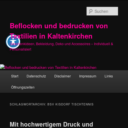
Zum
Zum
primären
sekundären
Such
Inhalt
Inhalt
springen
springen
Beflocken und bedrucken von
Textilien in Kaltenkirchen
Geschenkideen, Bekleidung, Deko und Accessoires – Individuell &
Personalisiert
Hauptmenü
Start
Datenschutz
Disclaimer
Impressum
Links
Öffnungszeiten
SCHLAGWORTARCHIV:
BSV KISDORF TISCHTENNIS
Mit hochwertigem Druck und