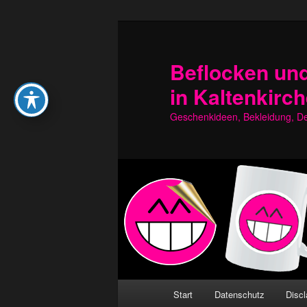
Zum
Zum
primären
sekundären
Inhalt
Inhalt
Beflocken und
springen
springen
in Kaltenkirc
Geschenkideen, Bekleidung, Dek
Hauptmenü
Start
Datenschutz
Discl