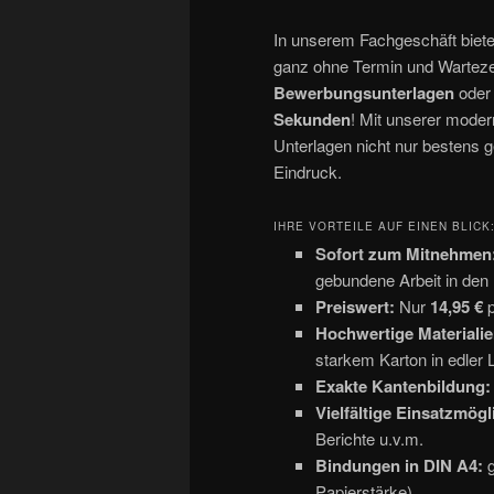
In unserem Fachgeschäft biete
ganz ohne Termin und Warteze
Bewerbungsunterlagen
ode
Sekunden
! Mit unserer moder
Unterlagen nicht nur bestens g
Eindruck.
IHRE VORTEILE AUF EINEN BLICK
Sofort zum Mitnehmen
gebundene Arbeit in den
Preiswert:
Nur
14,95 €
p
Hochwertige Materialie
starkem Karton in edler 
Exakte Kantenbildung:
Vielfältige Einsatzmögl
Berichte u.v.m.
Bindungen in DIN A4:
g
Papierstärke).