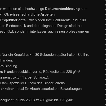
n wir Ihnen eine hochwertige
Dokumentenbindung
an –
it. Ob
wissenschaftliche Arbeiten
,
r
Projektberichte
– wir binden Ihre Dokumente in
nur 30
nen Bindetechnik und dem eleganten Design sind Ihre
eschützt, sondern hinterlassen auch einen professionellen
:
:
Nur ein Knopfdruck – 30 Sekunden später halten Sie Ihre
 Händen.
ro Bindung
n:
Klarsichtdeckblatt vorne, Rückseite aus 220 g/m²
Leinenstruktur (Farbe: Schwarz).
Dank spezieller L-Form des Binderückens.
ichkeiten:
Ideal für Abschlussarbeiten, Bewerbungen,
eeignet für 3 bis 250 Blatt (80 g/m² bis 120 g/m²