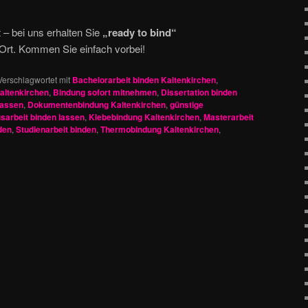
t – bei uns erhalten Sie
„ready to bind“
 Ort. Kommen Sie einfach vorbei!
Verschlagwortet mit
Bachelorarbeit binden Kaltenkirchen
,
altenkirchen
,
Bindung sofort mitnehmen
,
Dissertation binden
lassen
,
Dokumentenbindung Kaltenkirchen
,
günstige
sarbeit binden lassen
,
Klebebindung Kaltenkirchen
,
Masterarbeit
den
,
Studienarbeit binden
,
Thermobindung Kaltenkirchen
,