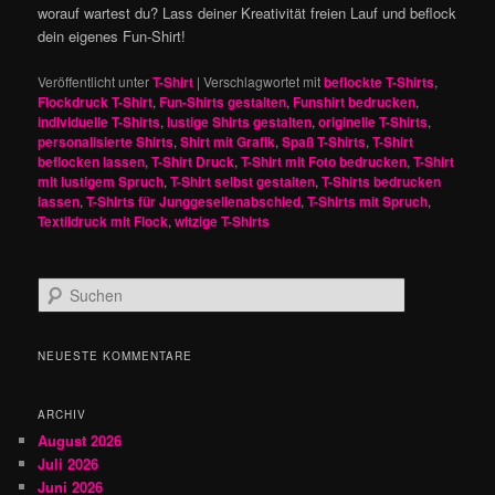
worauf wartest du? Lass deiner Kreativität freien Lauf und beflock
dein eigenes Fun-Shirt!
Veröffentlicht unter
T-Shirt
|
Verschlagwortet mit
beflockte T-Shirts
,
Flockdruck T-Shirt
,
Fun-Shirts gestalten
,
Funshirt bedrucken
,
individuelle T-Shirts
,
lustige Shirts gestalten
,
originelle T-Shirts
,
personalisierte Shirts
,
Shirt mit Grafik
,
Spaß T-Shirts
,
T-Shirt
beflocken lassen
,
T-Shirt Druck
,
T-Shirt mit Foto bedrucken
,
T-Shirt
mit lustigem Spruch
,
T-Shirt selbst gestalten
,
T-Shirts bedrucken
lassen
,
T-Shirts für Junggesellenabschied
,
T-Shirts mit Spruch
,
Textildruck mit Flock
,
witzige T-Shirts
S
u
c
h
NEUESTE KOMMENTARE
e
n
ARCHIV
August 2026
Juli 2026
Juni 2026