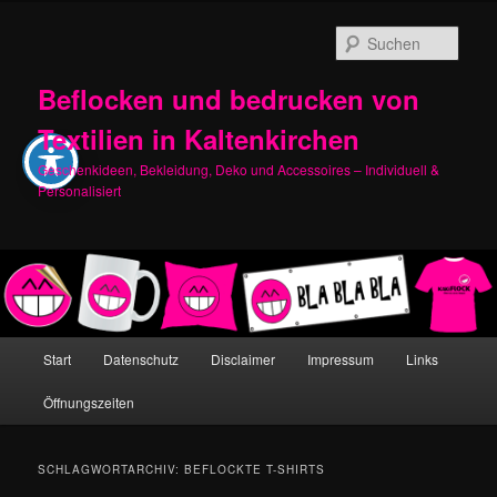
Zum
Zum
primären
sekundären
Such
Inhalt
Inhalt
springen
springen
Beflocken und bedrucken von
Textilien in Kaltenkirchen
Geschenkideen, Bekleidung, Deko und Accessoires – Individuell &
Personalisiert
Hauptmenü
Start
Datenschutz
Disclaimer
Impressum
Links
Öffnungszeiten
SCHLAGWORTARCHIV:
BEFLOCKTE T-SHIRTS