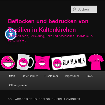
Zum
Zum
primären
sekundären
Such
Inhalt
Inhalt
springen
springen
Beflocken und bedrucken von
Textilien in Kaltenkirchen
Geschenkideen, Bekleidung, Deko und Accessoires – Individuell &
Personalisiert
Hauptmenü
Start
Datenschutz
Disclaimer
Impressum
Links
Öffnungszeiten
SCHLAGWORTARCHIV:
BEFLOCKEN FUNKTIONSSHIRT