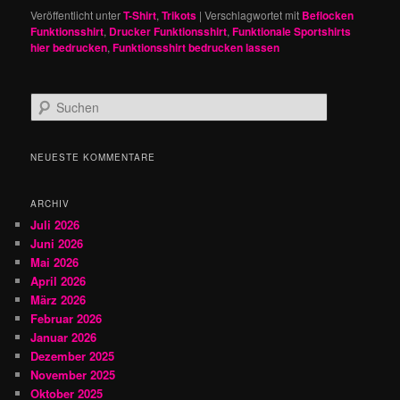
Veröffentlicht unter
T-Shirt
,
Trikots
|
Verschlagwortet mit
Beflocken
Funktionsshirt
,
Drucker Funktionsshirt
,
Funktionale Sportshirts
hier bedrucken
,
Funktionsshirt bedrucken lassen
S
u
c
h
NEUESTE KOMMENTARE
e
n
ARCHIV
Juli 2026
Juni 2026
Mai 2026
April 2026
März 2026
Februar 2026
Januar 2026
Dezember 2025
November 2025
Oktober 2025