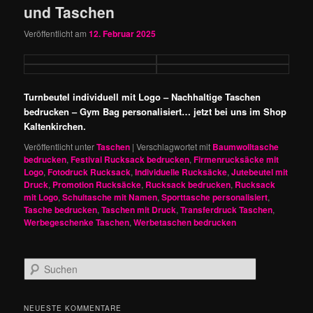
und Taschen
Veröffentlicht am
12. Februar 2025
Turnbeutel individuell mit Logo – Nachhaltige Taschen
bedrucken – Gym Bag personalisiert… jetzt bei uns im Shop
Kaltenkirchen.
Veröffentlicht unter
Taschen
|
Verschlagwortet mit
Baumwolltasche
bedrucken
,
Festival Rucksack bedrucken
,
Firmenrucksäcke mit
Logo
,
Fotodruck Rucksack
,
Individuelle Rucksäcke
,
Jutebeutel mit
Druck
,
Promotion Rucksäcke
,
Rucksack bedrucken
,
Rucksack
mit Logo
,
Schultasche mit Namen
,
Sporttasche personalisiert
,
Tasche bedrucken
,
Taschen mit Druck
,
Transferdruck Taschen
,
Werbegeschenke Taschen
,
Werbetaschen bedrucken
S
u
c
h
NEUESTE KOMMENTARE