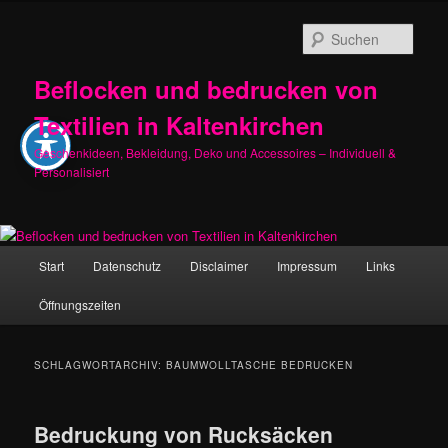
Zum
Zum
primären
sekundären
Such
Inhalt
Inhalt
springen
springen
Beflocken und bedrucken von
Textilien in Kaltenkirchen
Geschenkideen, Bekleidung, Deko und Accessoires – Individuell &
Personalisiert
Hauptmenü
Start
Datenschutz
Disclaimer
Impressum
Links
Öffnungszeiten
SCHLAGWORTARCHIV:
BAUMWOLLTASCHE BEDRUCKEN
Bedruckung von Rucksäcken